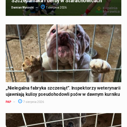
Szczepaniaka i derby w Starachowicach
Damian Wysocki
7 sierpnia 2026
„Nielegalna fabryka szczeniąt”. Inspektorzy weterynarii
ujawniają kulisy pseudohodowli psów w dawnym kurniku
PAP
7 sierpnia 2026