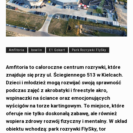
Amfitoria
bowlin
E1 Gokart
Park Rozrywki FlySky
Amfitoria to całoroczne centrum rozrywki, które
znajduje się przy ul. Ściegiennego 513 w Kielcach.
Dzieci i młodzież mogą rozwijać swoją sprawność
podczas zajęć z akrobatyki i freestyle akro,
wspinaczki na ściance oraz emocjonujących
wyścigów na torze kartingowym. To miejsce, które
oferuje nie tylko doskonałą zabawę, ale również
wspiera zdrowy rozwój fizyczny i mentalny. W skład
obiektu wchodzą: park rozrywki FlySky, tor