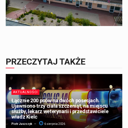
PRZECZYTAJ TAKŻE
AKTUALNOŚCI
Łącznie 200 psów na dwóch posesjach.
Ujawniono trzy ciała szczeniąt, na miejscu
służby, lekarz weterynarii i przedstawiciele
władz Kielc
Piotr Juszczyk
6 sierpnia 2026