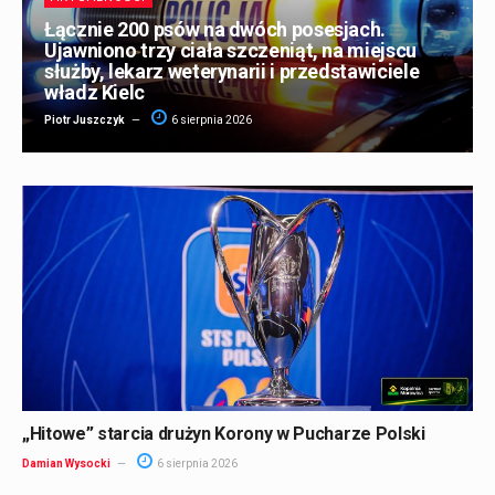
Łącznie 200 psów na dwóch posesjach.
Ujawniono trzy ciała szczeniąt, na miejscu
służby, lekarz weterynarii i przedstawiciele
władz Kielc
Piotr Juszczyk
6 sierpnia 2026
„Hitowe” starcia drużyn Korony w Pucharze Polski
Damian Wysocki
6 sierpnia 2026