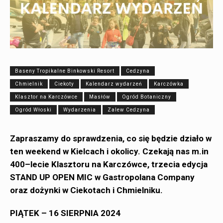
Baseny Tropikalne Binkowski Resort
Cedzyna
Chmielnik
Ciekoty
Kalendarz wydarzeń
Karczówka
Klasztor na Karczówce
Masłów
Ogród Botaniczny
Ogród Włoski
Wydarzenia
Zalew Cedzyna
Zapraszamy do sprawdzenia
, co się będzie działo w
ten weekend w Kielcach i okolicy. Czekają nas m.in
400–lecie Klasztoru na Karczówce, trzecia edycja
STAND UP OPEN MIC w Gastropolana Company
oraz dożynki w Ciekotach i Chmielniku.
PIĄTEK – 16 SIERPNIA 2024