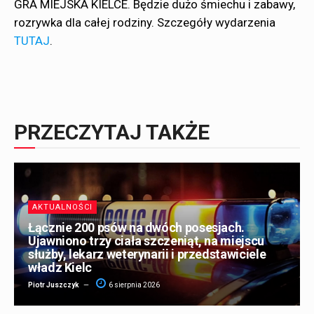
GRA MIEJSKA KIELCE. Będzie dużo śmiechu i zabawy,
rozrywka dla całej rodziny. Szczegóły wydarzenia
TUTAJ
.
PRZECZYTAJ TAKŻE
AKTUALNOŚCI
Łącznie 200 psów na dwóch posesjach.
Ujawniono trzy ciała szczeniąt, na miejscu
służby, lekarz weterynarii i przedstawiciele
władz Kielc
Piotr Juszczyk
6 sierpnia 2026