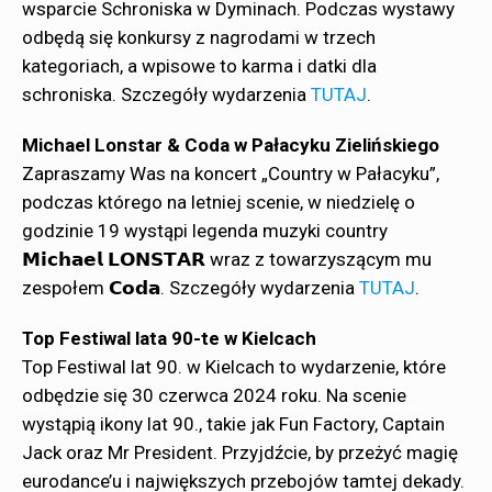
wsparcie Schroniska w Dyminach. Podczas wystawy
odbędą się konkursy z nagrodami w trzech
kategoriach, a wpisowe to karma i datki dla
schroniska. Szczegóły wydarzenia
TUTAJ
.
Michael Lonstar & Coda w Pałacyku Zielińskiego
Zapraszamy Was na koncert „Country w Pałacyku”,
podczas którego na letniej scenie, w niedzielę o
godzinie 19 wystąpi legenda muzyki country
𝗠𝗶𝗰𝗵𝗮𝗲𝗹 𝗟𝗢𝗡𝗦𝗧𝗔𝗥 wraz z towarzyszącym mu
zespołem 𝗖𝗼𝗱𝗮. Szczegóły wydarzenia
TUTAJ
.
Top Festiwal lata 90-te w Kielcach
Top Festiwal lat 90. w Kielcach to wydarzenie, które
odbędzie się 30 czerwca 2024 roku. Na scenie
wystąpią ikony lat 90., takie jak Fun Factory, Captain
Jack oraz Mr President. Przyjdźcie, by przeżyć magię
eurodance’u i największych przebojów tamtej dekady.