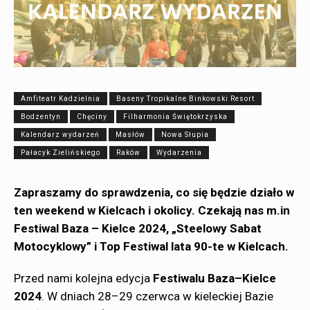
Amfiteatr Kadzielnia
Baseny Tropikalne Binkowski Resort
Bodzentyn
Chęciny
Filharmonia Świętokrzyska
Kalendarz wydarzeń
Masłów
Nowa Słupia
Pałacyk Zielińskiego
Raków
Wydarzenia
Zapraszamy do sprawdzenia, co się będzie działo w
ten weekend w Kielcach i okolicy. Czekają nas m.in
Festiwal Baza – Kielce 2024,
„Steelowy Sabat
Motocyklowy” i Top Festiwal lata 90-te w Kielcach.
Przed nami kolejna edycja
Festiwalu Baza–Kielce
2024
. W dniach 28–29 czerwca w kieleckiej Bazie