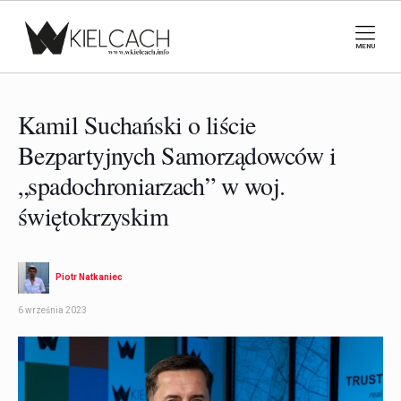
MENU
Kamil Suchański o liście
Bezpartyjnych Samorządowców i
„spadochroniarzach” w woj.
świętokrzyskim
Piotr Natkaniec
6 września 2023