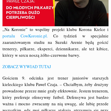
„Na Koronie” to wspólny projekt klubu Korona Kielce i
portalu CowKoronie.pl.
Co tydzień w specjalnie
zaaranżowanym studiu na Suzuki Arenie będą gościć
trenerzy, piłkarze, eksperci, dziennikarze, ale też kibice,
którzy w sercu noszą żółto-czerwone barwy.
ZOBACZ WYWIAD TUTAJ
Gościem 9. odcinka jest trener juniorów starszych
kieleckiego klubu Paweł Czaja. – Chciałbym, żeby drużyny
prowadzone przeze mnie grały efektownie. Jestem trenerem,
który preferuje ofensywny futbol. Defensywa jest bardzo
ważna i mocno zwracamy na nią uwagę, ale lubię przede
wszystkim, gdy moi piłkarze atakują, utrzymują się przy