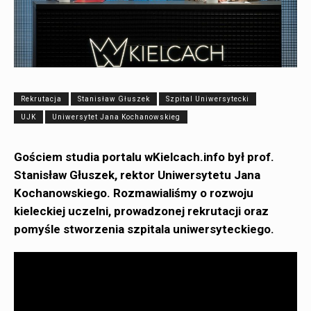
Rekrutacja
Stanisław Głuszek
Szpital Uniwersytecki
UJK
Uniwersytet Jana Kochanowskieg
Gościem studia portalu wKielcach.info był prof.
Stanisław Głuszek, rektor Uniwersytetu Jana
Kochanowskiego. Rozmawialiśmy o rozwoju
kieleckiej uczelni, prowadzonej rekrutacji oraz
pomyśle stworzenia szpitala uniwersyteckiego.