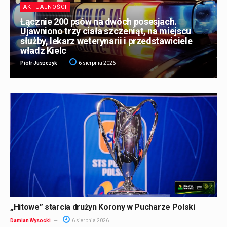
AKTUALNOŚCI
Łącznie 200 psów na dwóch posesjach.
Ujawniono trzy ciała szczeniąt, na miejscu
służby, lekarz weterynarii i przedstawiciele
władz Kielc
Piotr Juszczyk
6 sierpnia 2026
„Hitowe” starcia drużyn Korony w Pucharze Polski
Damian Wysocki
6 sierpnia 2026