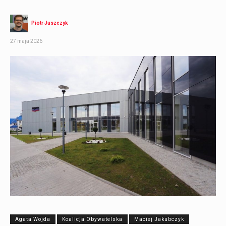
Piotr Juszczyk
27 maja 2026
Agata Wojda
Koalicja Obywatelska
Maciej Jakubczyk