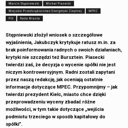
Marcin Stępniewski
Michał Piasecki
Miejskie Przedsiębiorstwo Energetyki Cieplnej
MPEC
PiS
Rada Miasta
Stępniewski złożył wniosek o szczegółowe
wyjaśnienia, Jakubczyk krytykuje ratusz m.in. za
brak poinformowania radnych o swoich działaniach,
krytyki nie szczędzi też Bursztein. Piasecki
twierdzi zaś, że decyzja o wycenie spółki nie jest
niczym kontrowersyjnym. Radni zostali zapytani
przez naszą redakcję, jak oceniają ostatnie
informacje dotyczące MPEC. Przypomnijmy – jak
twierdzi prezydent Kielc, miasto chce dzięki
przeprowadzeniu wyceny zbadać różne
możliwości, w tym takie dotyczące
„wejścia
podmiotu trzeciego w sposób kapitałowy do
spółki”.