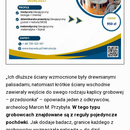
„Ich dłuższe ściany wzmocnione były drewnianymi
palisadami, natomiast krótkie ściany wschodnie
zawierały wejście do swego rodzaju kaplicy grobowej
– przedsionka” – opowiada jeden z odkrywców,
archeolog Marcin M. Przybyła.
W tego typu
grobowcach znajdowane są z reguły pojedyncze
pochówki.
Jak dodaje badacz, granice każdego z
grobowców wyznaczała palisada – do dziś