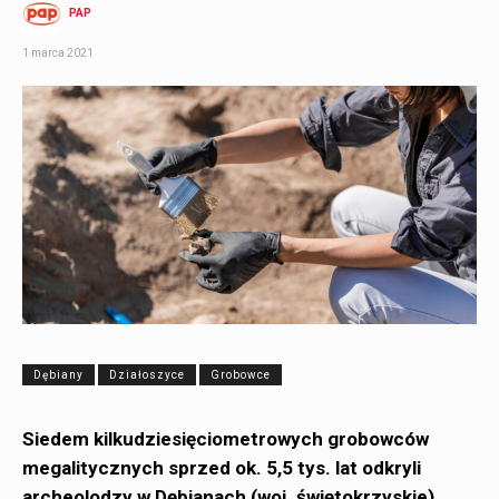
PAP
1 marca 2021
Dębiany
Działoszyce
Grobowce
Siedem kilkudziesięciometrowych grobowców
megalitycznych sprzed ok. 5,5 tys. lat odkryli
archeolodzy w Dębianach (woj. świętokrzyskie).