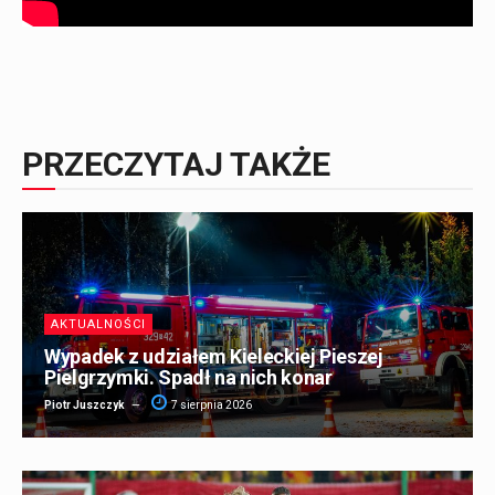
PRZECZYTAJ TAKŻE
AKTUALNOŚCI
Wypadek z udziałem Kieleckiej Pieszej
Pielgrzymki. Spadł na nich konar
Piotr Juszczyk
7 sierpnia 2026