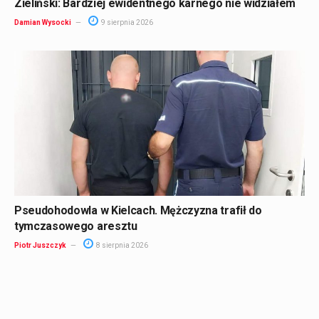
Zieliński: Bardziej ewidentnego karnego nie widziałem
Damian Wysocki
9 sierpnia 2026
Pseudohodowla w Kielcach. Mężczyzna trafił do
tymczasowego aresztu
Piotr Juszczyk
8 sierpnia 2026