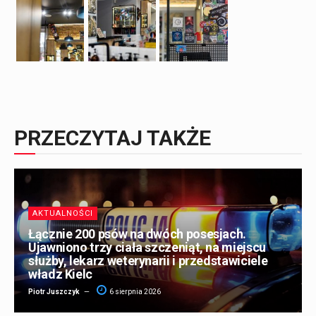
PRZECZYTAJ TAKŻE
AKTUALNOŚCI
Łącznie 200 psów na dwóch posesjach.
Ujawniono trzy ciała szczeniąt, na miejscu
służby, lekarz weterynarii i przedstawiciele
władz Kielc
Piotr Juszczyk
6 sierpnia 2026