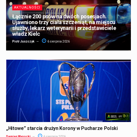
AKTUALNOŚCI
Łącznie 200 psów na dwóch posesjach.
Ujawniono trzy ciała szczeniąt, na miejscu
służby, lekarz weterynarii i przedstawiciele
władz Kielc
Piotr Juszczyk
6 sierpnia 2026
„Hitowe” starcia drużyn Korony w Pucharze Polski
Damian Wysocki
6 sierpnia 2026