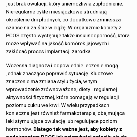
jest brak owulacji, który uniemożliwia zapłodnienie.
Nieregularne cykle miesiączkowe utrudniają
określenie dni płodnych, co dodatkowo zmniejsza
szanse na zajście w ciążę. W organizmie kobiety z
PCOS często występuje także insulinooporność, która
może wpływać na jakość komórek jajowych i
zakłócać proces implantacji zarodka.
Wczesna diagnoza i odpowiednie leczenie mogą
jednak znacząco poprawić sytuację. Kluczowe
znaczenie ma zmiana stylu życia, w tym
wprowadzenie zrównoważonej diety i regularnej
aktywności fizycznej, które pomagają w regulacji
poziomu cukru we krwi. W wielu przypadkach
konieczna jest również farmakoterapia, obejmująca
leki stymulujące owulację lub regulujące poziom
hormonów.
Dlatego tak ważne jest, aby kobiety z
podejrzeniem PCOS jak najszybciej zgłosiły się do