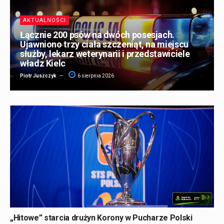
AKTUALNOŚCI
Łącznie 200 psów na dwóch posesjach.
Ujawniono trzy ciała szczeniąt, na miejscu
służby, lekarz weterynarii i przedstawiciele
władz Kielc
Piotr Juszczyk
6 sierpnia 2026
„Hitowe” starcia drużyn Korony w Pucharze Polski