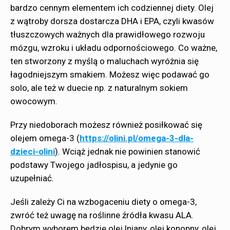
bardzo cennym elementem ich codziennej diety. Olej
z wątroby dorsza dostarcza DHA i EPA, czyli kwasów
tłuszczowych ważnych dla prawidłowego rozwoju
mózgu, wzroku i układu odpornościowego. Co ważne,
ten stworzony z myślą o maluchach wyróżnia się
łagodniejszym smakiem. Możesz więc podawać go
solo, ale też w duecie np. z naturalnym sokiem
owocowym.
Przy niedoborach możesz również posiłkować się
olejem omega-3 (
https://olini.pl/omega-3-dla-
dzieci-olini
)
. Wciąż jednak nie powinien stanowić
podstawy Twojego jadłospisu, a jedynie go
uzupełniać.
Jeśli zależy Ci na wzbogaceniu diety o omega-3,
zwróć też uwagę na roślinne źródła kwasu ALA.
Dobrym wyborem będzie olej lniany, olej konopny, olej