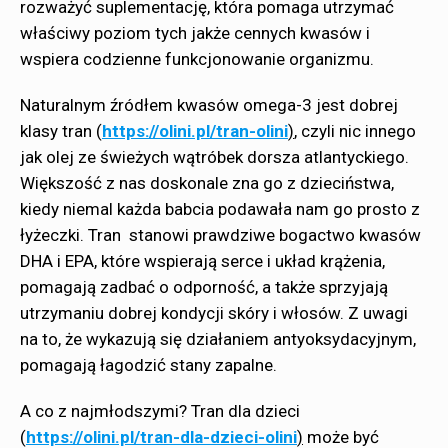
rozważyć suplementację, która pomaga utrzymać
właściwy poziom tych jakże cennych kwasów i
wspiera codzienne funkcjonowanie organizmu.
Naturalnym źródłem kwasów omega-3 jest dobrej
klasy tran (
https://olini.pl/tran-olini
)
, czyli nic innego
jak olej ze świeżych wątróbek dorsza atlantyckiego.
Większość z nas doskonale zna go z dzieciństwa,
kiedy niemal każda babcia podawała nam go prosto z
łyżeczki. Tran stanowi prawdziwe bogactwo kwasów
DHA i EPA, które wspierają serce i układ krążenia,
pomagają zadbać o odporność, a także sprzyjają
utrzymaniu dobrej kondycji skóry i włosów. Z uwagi
na to, że wykazują się działaniem antyoksydacyjnym,
pomagają łagodzić stany zapalne.
A co z najmłodszymi? Tran dla dzieci
(
https://olini.pl/tran-dla-dzieci-olini
)
może być