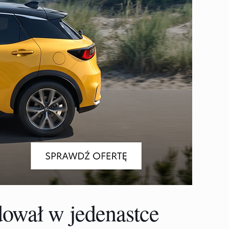
dował w jedenastce