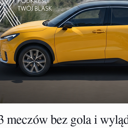
73 meczów bez gola i wylą