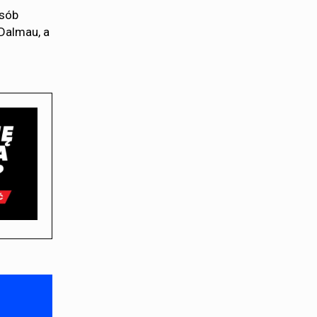
osób
 Dalmau, a