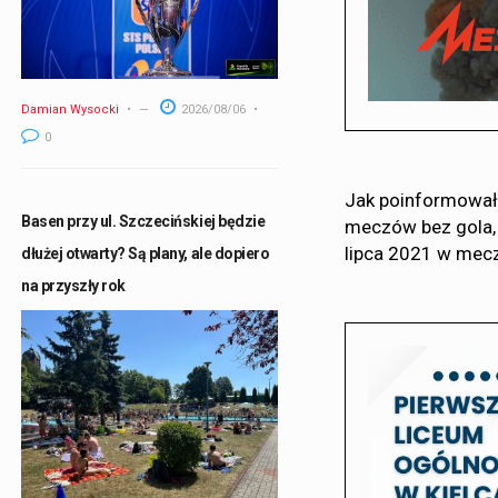
Damian Wysocki
2026/08/06
0
Jak poinformował 
Basen przy ul. Szczecińskiej będzie
meczów bez gola, 
lipca 2021 w mec
dłużej otwarty? Są plany, ale dopiero
na przyszły rok