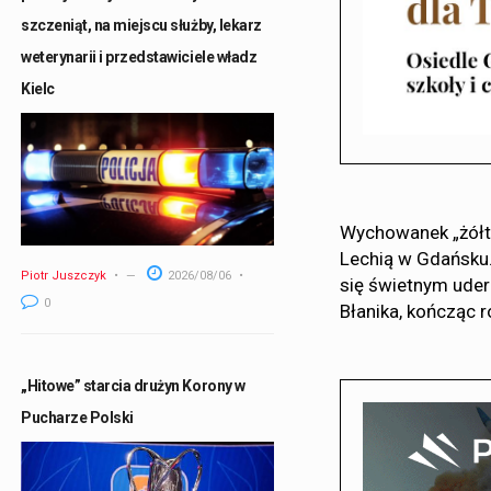
szczeniąt, na miejscu służby, lekarz
weterynarii i przedstawiciele władz
Kielc
Wychowanek „żółt
Lechią w Gdańsku.
Piotr Juszczyk
2026/08/06
się świetnym uder
0
Błanika, kończąc r
„Hitowe” starcia drużyn Korony w
Pucharze Polski