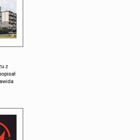
zu z
popisał
Dawida