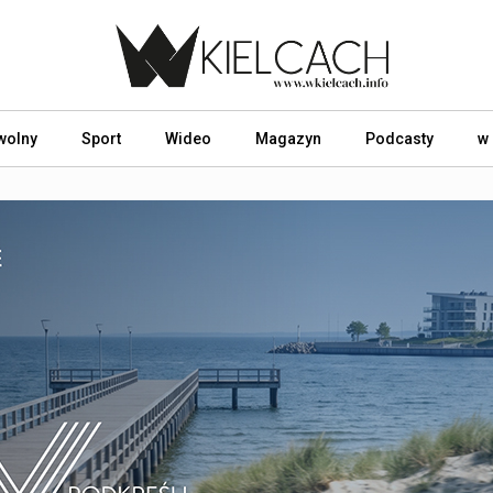
wolny
Sport
Wideo
Magazyn
Podcasty
w