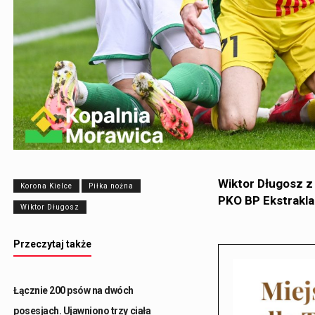
Wiktor Długosz z 
Korona Kielce
Piłka nożna
PKO BP Ekstrakla
Wiktor Długosz
Przeczytaj także
Łącznie 200 psów na dwóch
posesjach. Ujawniono trzy ciała