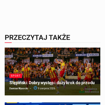
PRZECZYTAJ TAKŻE
SPORT
Stępiński: Dobry występ i duży krok do przodu
Damian Wysocki
9 sierpnia 2026