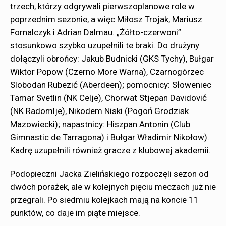
trzech, którzy odgrywali pierwszoplanowe role w
poprzednim sezonie, a więc Miłosz Trojak, Mariusz
Fornalczyk i Adrian Dalmau. „Żółto-czerwoni”
stosunkowo szybko uzupełnili te braki. Do drużyny
dołączyli obrońcy: Jakub Budnicki (GKS Tychy), Bułgar
Wiktor Popow (Czerno More Warna), Czarnogórzec
Slobodan Rubezić (Aberdeen); pomocnicy: Słoweniec
Tamar Svetlin (NK Celje), Chorwat Stjepan Davidović
(NK Radomlje), Nikodem Niski (Pogoń Grodzisk
Mazowiecki); napastnicy: Hiszpan Antonin (Club
Gimnastic de Tarragona) i Bułgar Władimir Nikołow).
Kadrę uzupełnili również gracze z klubowej akademii.
Podopieczni Jacka Zielińskiego rozpoczęli sezon od
dwóch porażek, ale w kolejnych pięciu meczach już nie
przegrali. Po siedmiu kolejkach mają na koncie 11
punktów, co daje im piąte miejsce.