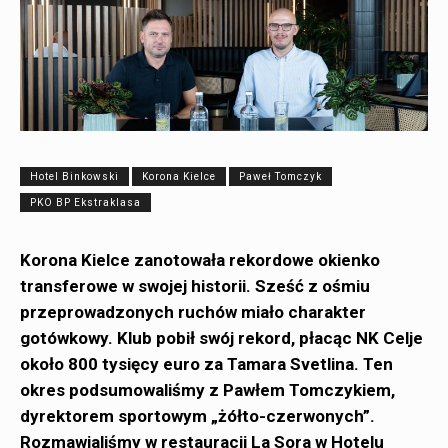
Hotel Binkowski
Korona Kielce
Paweł Tomczyk
PKO BP Ekstraklasa
Korona Kielce zanotowała rekordowe okienko
transferowe w swojej historii. Sześć z ośmiu
przeprowadzonych ruchów miało charakter
gotówkowy. Klub pobił swój rekord, płacąc NK Celje
około 800 tysięcy euro za Tamara Svetlina. Ten
okres podsumowaliśmy z Pawłem Tomczykiem,
dyrektorem sportowym „żółto-czerwonych”.
Rozmawialiśmy w restauracji La Sora w Hotelu