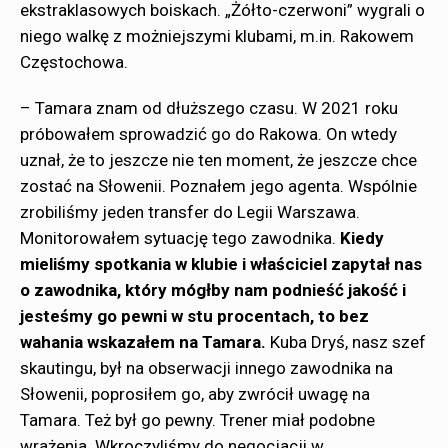
ekstraklasowych boiskach. „Żółto-czerwoni” wygrali o
niego walkę z możniejszymi klubami, m.in. Rakowem
Częstochowa.
– Tamara znam od dłuższego czasu. W 2021 roku
próbowałem sprowadzić go do Rakowa. On wtedy
uznał, że to jeszcze nie ten moment, że jeszcze chce
zostać na Słowenii. Poznałem jego agenta. Wspólnie
zrobiliśmy jeden transfer do Legii Warszawa.
Monitorowałem sytuację tego zawodnika.
Kiedy
mieliśmy spotkania w klubie i właściciel zapytał nas
o zawodnika, który mógłby nam podnieść jakość i
jesteśmy go pewni w stu procentach, to bez
wahania wskazałem na Tamara.
Kuba Dryś, nasz szef
skautingu, był na obserwacji innego zawodnika na
Słowenii, poprosiłem go, aby zwrócił uwagę na
Tamara. Też był go pewny. Trener miał podobne
wrażenia. Wkroczyliśmy do negocjacji w