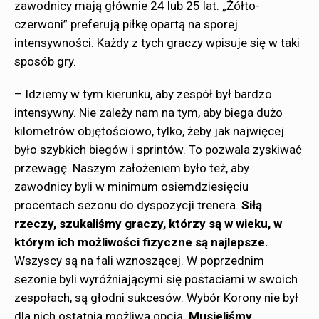
zawodnicy mają głównie 24 lub 25 lat. „Żółto-
czerwoni” preferują piłkę opartą na sporej
intensywności. Każdy z tych graczy wpisuje się w taki
sposób gry.
– Idziemy w tym kierunku, aby zespół był bardzo
intensywny. Nie zależy nam na tym, aby biega dużo
kilometrów objętościowo, tylko, żeby jak najwięcej
było szybkich biegów i sprintów. To pozwala zyskiwać
przewagę. Naszym założeniem było też, aby
zawodnicy byli w minimum osiemdziesięciu
procentach sezonu do dyspozycji trenera.
Siłą
rzeczy, szukaliśmy graczy, którzy są w wieku, w
którym ich możliwości fizyczne są najlepsze.
Wszyscy są na fali wznoszącej. W poprzednim
sezonie byli wyróżniającymi się postaciami w swoich
zespołach, są głodni sukcesów. Wybór Korony nie był
dla nich ostatnią możliwą opcją.
Musieliśmy