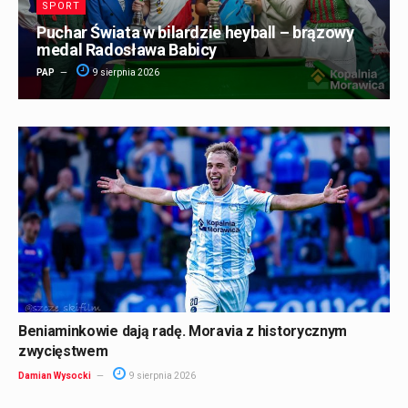
SPORT
Puchar Świata w bilardzie heyball – brązowy
medal Radosława Babicy
PAP
9 sierpnia 2026
Beniaminkowie dają radę. Moravia z historycznym
zwycięstwem
Damian Wysocki
9 sierpnia 2026