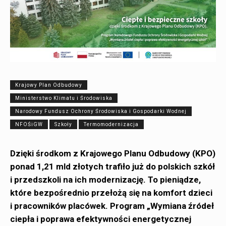
Krajowy Plan Odbudowy
Ministerstwo Klimatu i Środowiska
Narodowy Fundusz Ochrony Środowiska i Gospodarki Wodnej
NFOŚiGW
Szkoły
Termomodernizacja
Dzięki środkom z Krajowego Planu Odbudowy (KPO)
ponad 1,21 mld złotych trafiło już do polskich szkół
i przedszkoli na ich modernizację. To pieniądze,
które bezpośrednio przełożą się na komfort dzieci
i pracowników placówek. Program „Wymiana źródeł
ciepła i poprawa efektywności energetycznej