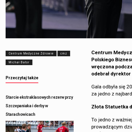
Centrum Medyczne
Centrum Medyczne Zdrowie
cmz
Polskiego Biznes
Michał Bator
wręczona podczas
odebrał dyrektor
Przeczytaj także
Gala odbyła się 2
za jedno z najbar
Starcie ekstraklasowych rezerw przy
Szczepaniaka i derby w
Złota Statuetka 
Starachowicach
To jedno z ważni
prowadzącym dzia