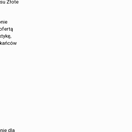
rsu Złote
onie
ofertą
tykę,
zkańców
nie dla