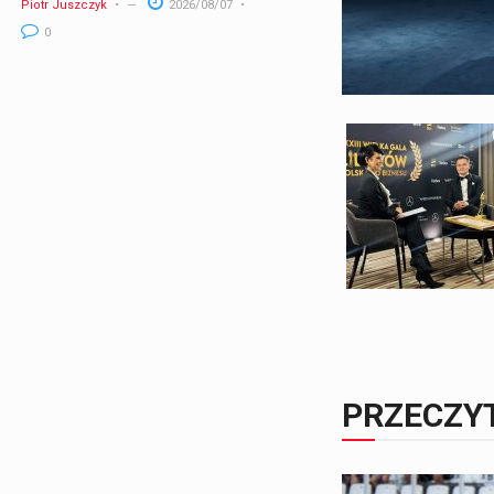
Piotr Juszczyk
2026/08/07
0
PRZECZY