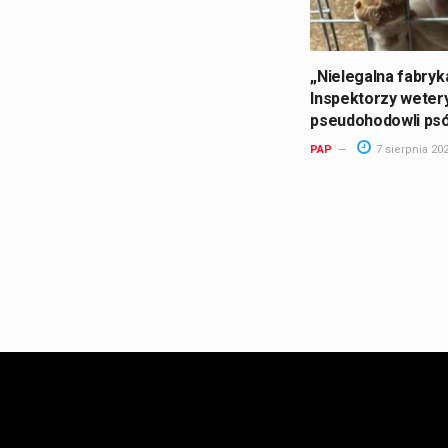
„Nielegalna fabryk
Inspektorzy weteryn
pseudohodowli ps
PAP
7 sierpnia 20