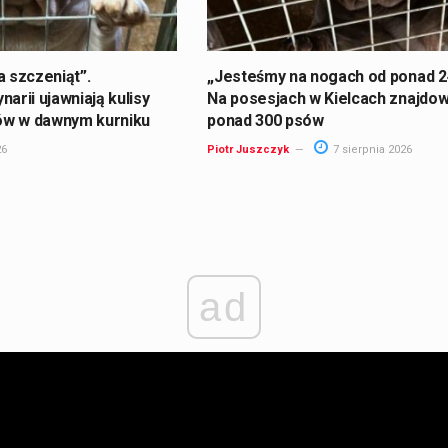
a szczeniąt”.
„Jesteśmy na nogach od ponad 24
arii ujawniają kulisy
Na posesjach w Kielcach znajdow
ów w dawnym kurniku
ponad 300 psów
26
Piotr Juszczyk
7 sierpnia 2026
ad