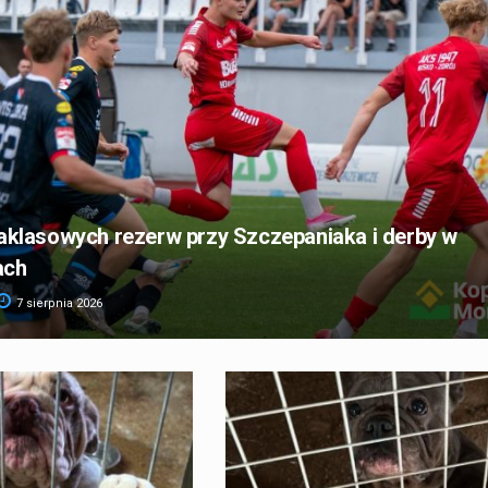
raklasowych rezerw przy Szczepaniaka i derby w
ach
7 sierpnia 2026