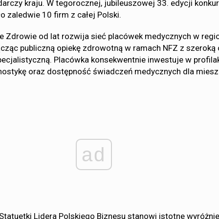
rczy kraju. W tegorocznej, jubileuszowej 33. edycji konku
o zaledwie 10 firm z całej Polski.
 Zdrowie od lat rozwija sieć placówek medycznych w regi
ącząc publiczną opiekę zdrowotną w ramach NFZ z szeroką 
pecjalistyczną. Placówka konsekwentnie inwestuje w profilak
ostykę oraz dostępność świadczeń medycznych dla mies
ad
Statuetki Lidera Polskiego Biznesu stanowi istotne wyróżnie