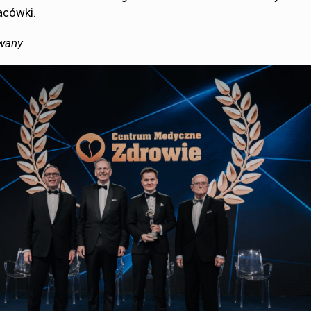
acówki.
owany