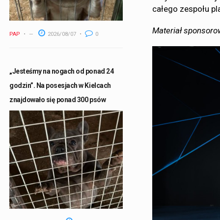
całego zespołu pl
Materiał sponsor
PAP
2026/08/07
0
„Jesteśmy na nogach od ponad 24
godzin”. Na posesjach w Kielcach
znajdowało się ponad 300 psów