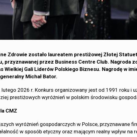
 Zdrowie zostało laureatem prestiżowej Złotej Statuet
u, przyznawanej przez Business Centre Club. Nagroda z
 Wielkiej Gali Liderów Polskiego Biznesu. Nagrodę w im
 generalny Michał Bator.
0 lutego 2026 r. Konkurs organizowany jest od 1991 roku i 
dziej prestiżowych wyróżnień w polskim środowisku gospo
dla CMZ
ejszych wyróżnień gospodarczych w Polsce, przyznawane f
łalność w sposób etyczny oraz mającym realny wpływ na 