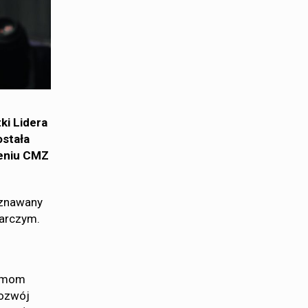
ki Lidera
ostała
ieniu CMZ
uznawany
darczym.
irmom
rozwój