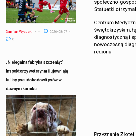
społeczno-gospoda
Statuetki otrzymał
Centrum Medyczne
świętokrzyskim, ł
Damian Wysocki
2026/08/07
diagnostyczną i s
0
nowoczesną diagn
regionu.
„Nielegalna fabryka szczeniąt”.
Inspektorzy weterynarii ujawniają
kulisy pseudohodowli psów w
dawnym kurniku
Przyznanie Złotej 