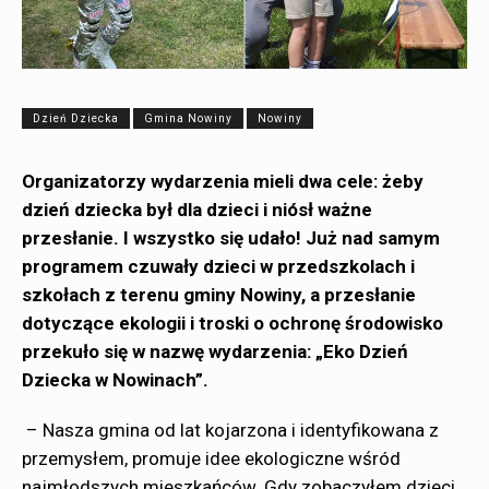
Dzień Dziecka
Gmina Nowiny
Nowiny
Organizatorzy wydarzenia mieli dwa cele: żeby
dzień dziecka był dla dzieci i niósł ważne
przesłanie. I wszystko się udało! Już nad samym
programem czuwały dzieci w przedszkolach i
szkołach z terenu gminy Nowiny, a przesłanie
dotyczące ekologii i troski o ochronę środowisko
przekuło się w nazwę wydarzenia: „Eko Dzień
Dziecka w Nowinach”.
– Nasza gmina od lat kojarzona i identyfikowana z
przemysłem, promuje idee ekologiczne wśród
najmłodszych mieszkańców. Gdy zobaczyłem dzieci