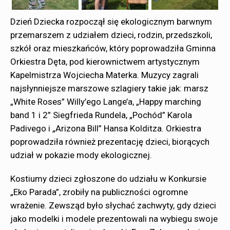
Dzień Dziecka rozpoczął się ekologicznym barwnym
przemarszem z udziałem dzieci, rodzin, przedszkoli,
szkół oraz mieszkańców, który poprowadziła Gminna
Orkiestra Dęta, pod kierownictwem artystycznym
Kapelmistrza Wojciecha Materka. Muzycy zagrali
najsłynniejsze marszowe szlagiery takie jak: marsz
„White Roses” Willy’ego Lange’a, „Happy marching
band 1 i 2” Siegfrieda Rundela, „Pochód” Karola
Padivego i „Arizona Bill” Hansa Kolditza. Orkiestra
poprowadziła również prezentację dzieci, biorących
udział w pokazie mody ekologicznej.
Kostiumy dzieci zgłoszone do udziału w Konkursie
„Eko Parada”, zrobiły na publiczności ogromne
wrażenie. Zewsząd było słychać zachwyty, gdy dzieci
jako modelki i modele prezentowali na wybiegu swoje