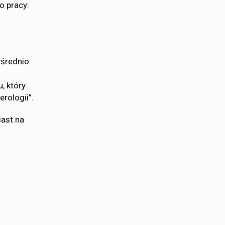
o pracy:
 średnio
, który
rologii”.
iast na