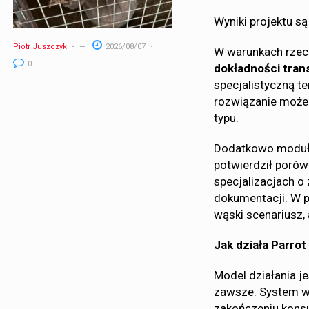
Wyniki projektu są
Piotr Juszczyk
2026/08/07
W warunkach rzec
0
dokładności tran
specjalistyczną t
rozwiązanie może
typu.
Dodatkowo moduł 
potwierdził porów
specjalizacjach o
dokumentacji. W p
wąski scenariusz,
Jak działa Parrot
Model działania je
zawsze. System w 
zakończeniu konsu