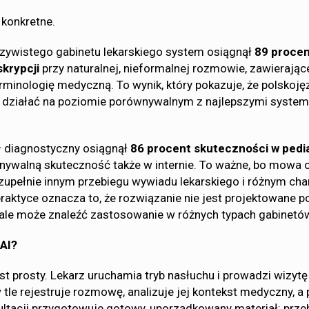
 konkretne.
zywistego gabinetu lekarskiego system osiągnął
89 proce
skrypcji
przy naturalnej, nieformalnej rozmowie, zawierając
erminologię medyczną. To wynik, który pokazuje, że polskoj
 działać na poziomie porównywalnym z najlepszymi syste
diagnostyczny osiągnął
86 procent skuteczności w pedia
nywalną skuteczność także w internie. To ważne, bo mowa
 zupełnie innym przebiegu wywiadu lekarskiego i różnym cha
raktyce oznacza to, że rozwiązanie nie jest projektowane p
 ale może znaleźć zastosowanie w różnych typach gabinetó
 AI?
st prosty. Lekarz uruchamia tryb nasłuchu i prowadzi wizytę 
tle rejestruje rozmowę, analizuje jej kontekst medyczny, a 
ltacji przygotowuje gotowy, uporządkowany materiał: prze