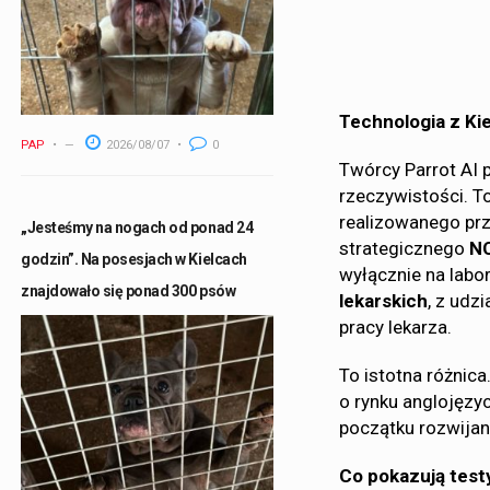
Technologia z Ki
PAP
2026/08/07
0
Twórcy Parrot AI 
rzeczywistości. T
realizowanego prz
„Jesteśmy na nogach od ponad 24
strategicznego
N
godzin”. Na posesjach w Kielcach
wyłącznie na labo
znajdowało się ponad 300 psów
lekarskich
, z udz
pracy lekarza.
To istotna różnic
o rynku anglojęzy
początku rozwijan
Co pokazują test