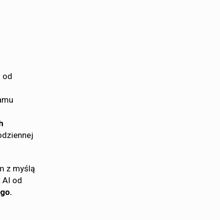
u od
ramu
h
odziennej
im z myślą
 AI od
ego.