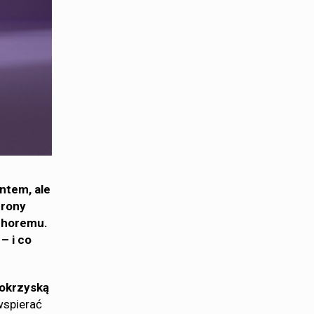
ntem, ale
hrony
 choremu.
– i co
tokrzyską
wspierać