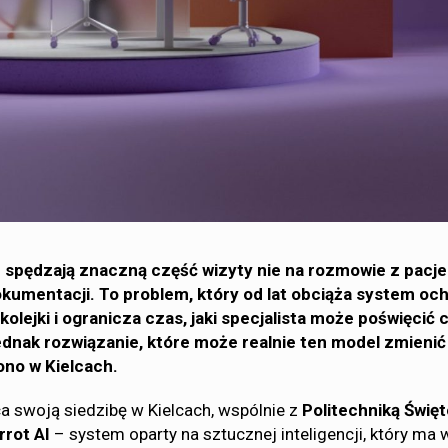
 spędzają znaczną część wizyty nie na rozmowie z pacje
okumentacji. To problem, który od lat obciąża system oc
kolejki i ogranicza czas, jaki specjalista może poświęcić
jednak rozwiązanie, które może realnie ten model zmienić 
ono w Kielcach.
 swoją siedzibę w Kielcach, wspólnie z
Politechniką Świę
rrot AI
– system oparty na sztucznej inteligencji, który ma 