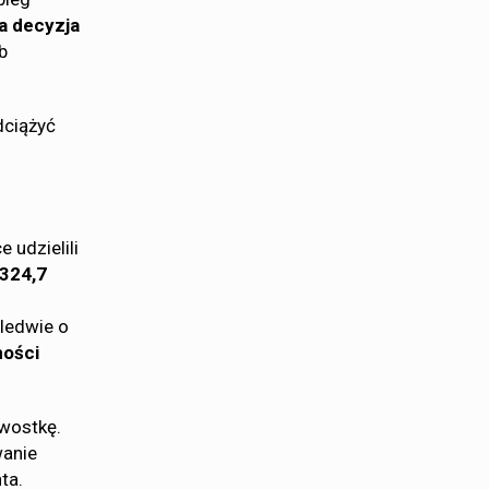
a decyzja
b
ciążyć
 udzielili
324,7
aledwie o
ności
awostkę.
wanie
ta.