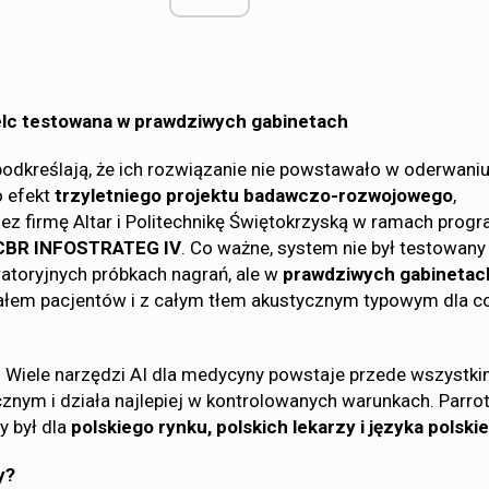
elc testowana w prawdziwych gabinetach
podkreślają, że ich rozwiązanie nie powstawało w oderwani
o efekt
trzyletniego projektu badawczo-rozwojowego
,
ez firmę Altar i Politechnikę Świętokrzyską w ramach prog
CBR INFOSTRATEG IV
. Co ważne, system nie był testowany
ratoryjnych próbkach nagrań, ale w
prawdziwych gabinetac
iałem pacjentów i z całym tłem akustycznym typowym dla c
a. Wiele narzędzi AI dla medycyny powstaje przede wszystk
cznym i działa najlepiej w kontrolowanych warunkach. Parrot
y był dla
polskiego rynku, polskich lekarzy i języka polski
y?