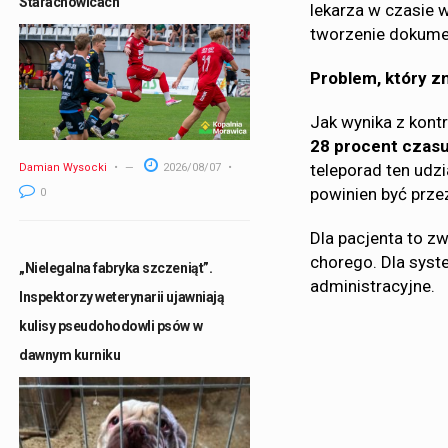
Starachowicach
lekarza w czasie 
tworzenie dokume
Problem, który zn
Jak wynika z kont
28 procent czasu
teleporad ten udzi
Damian Wysocki
2026/08/07
powinien być prze
0
Dla pacjenta to zw
chorego. Dla syst
„Nielegalna fabryka szczeniąt”.
administracyjne.
Inspektorzy weterynarii ujawniają
kulisy pseudohodowli psów w
dawnym kurniku