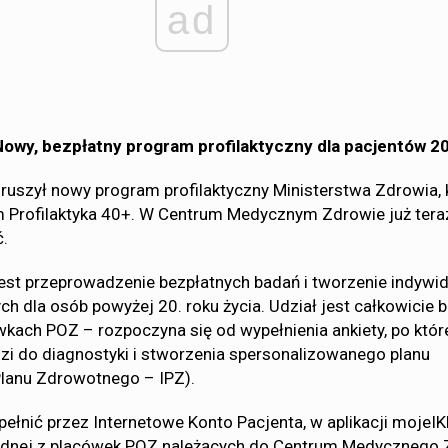
ad
Nowy, bezpłatny program profilaktyczny dla pacjentów 2
 ruszył nowy program profilaktyczny Ministerstwa Zdrowia, 
m Profilaktyka 40+. W Centrum Medycznym Zdrowie już ter
ć.
st przeprowadzenie bezpłatnych badań i tworzenie indywi
 dla osób powyżej 20. roku życia. Udział jest całkowicie b
kach POZ – rozpoczyna się od wypełnienia ankiety, po któr
i do diagnostyki i stworzenia spersonalizowanego planu
Planu Zdrowotnego – IPZ).
ełnić przez Internetowe Konto Pacjenta, w aplikacji mojeIK
ednej z placówek POZ należących do Centrum Medycznego 