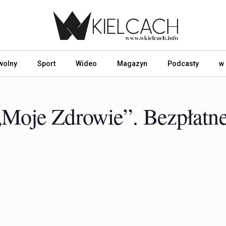
wolny
Sport
Wideo
Magazyn
Podcasty
w
„Moje Zdrowie”. Bezpłatn