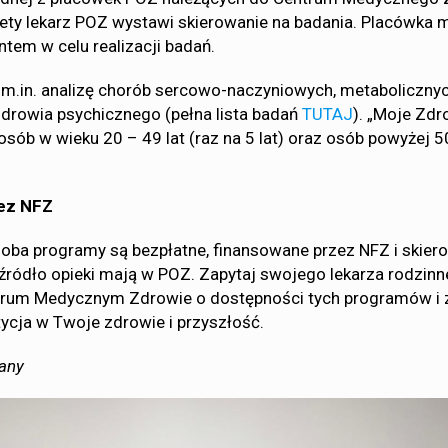
ety lekarz POZ wystawi skierowanie na badania. Placówka 
ntem w celu realizacji badań.
m.in. analizę chorób sercowo-naczyniowych, metabolicznyc
zdrowia psychicznego (pełna lista badań
TUTAJ
). „Moje Zdr
osób w wieku 20 – 49 lat (raz na 5 lat) oraz osób powyżej 50
ez NFZ
oba programy są bezpłatne, finansowane przez NFZ i skie
 źródło opieki mają w POZ. Zapytaj swojego lekarza rodzinn
ntrum Medycznym Zdrowie o dostępności tych programów i z
tycja w Twoje zdrowie i przyszłość.
any