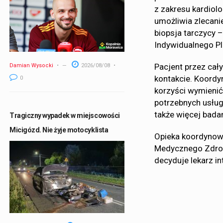
z zakresu kardiolo
umożliwia zlecani
biopsja tarczycy –
Indywidualnego Pl
Pacjent przez cał
Damian Wysocki
2026/08/08
kontakcie. Koordy
0
korzyści wymienić
potrzebnych usług
także więcej bada
Tragiczny wypadek w miejscowości
Micigózd. Nie żyje motocyklista
Opieka koordynow
Medycznego Zdro
decyduje lekarz i