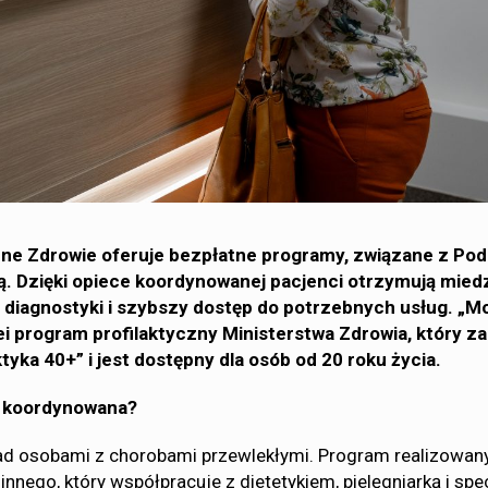
e Zdrowie oferuje bezpłatne programy, związane z Po
ą.
Dzięki opiece koordynowanej pacjenci otrzymują mied
 diagnostyki i szybszy dostęp do potrzebnych usług. „M
ei program profilaktyczny Ministerstwa Zdrowia, który z
tyka 40+” i jest dostępny dla osób od 20 roku życia.
a koordynowana?
ad osobami z chorobami przewlekłymi. Program realizowany
innego, który współpracuje z dietetykiem, pielęgniarką i spe