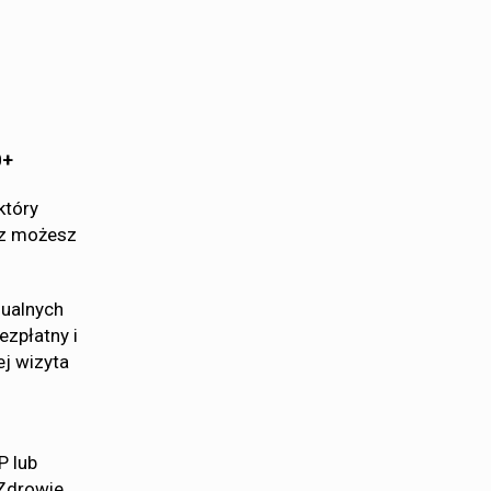
0+
który
az możesz
dualnych
ezpłatny i
ej wizyta
P lub
Zdrowie.