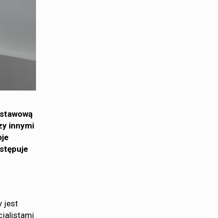
dstawową
zy innymi
oje
astępuje
 jest
cjalistami