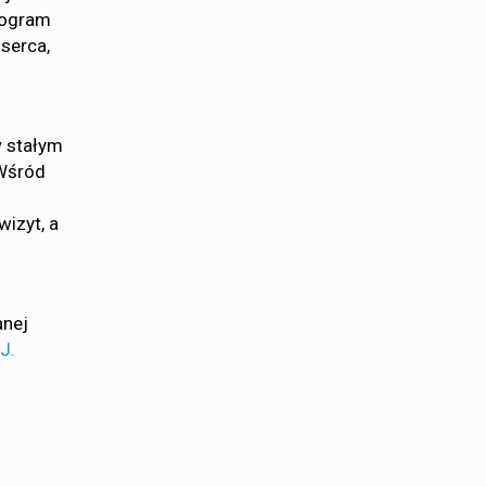
Program
serca,
w stałym
 Wśród
izyt, a
anej
J.