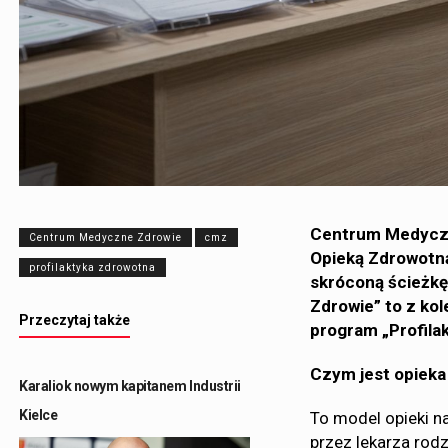
Centrum Medyczn
Centrum Medyczne Zdrowie
cmz
Opieką Zdrowotn
profilaktyka zdrowotna
skróconą ścieżkę
Zdrowie” to z kol
Przeczytaj także
program „Profilak
Czym jest opiek
Karaliok nowym kapitanem Industrii
Kielce
To model opieki n
przez lekarza rodz