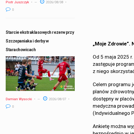
Piotr Juszczyk
2026/08/08
0
Starcie ekstraklasowych rezerw przy
Szczepaniaka i derby w
„Moje Zdrowie”. 
Starachowicach
Od 5 maja 2025 r.
zastępuje progra
z niego skorzysta
Celem programu je
planów zdrowotnych
dostępny w placów
Damian Wysocki
2026/08/07
medyczna prowadz
0
(Indywidualnego 
Ankietę można wyp
bezpośrednio w j