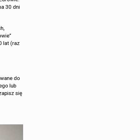
ma 30 dni
h,
owie”
 lat (raz
rowane do
ego lub
apisz się