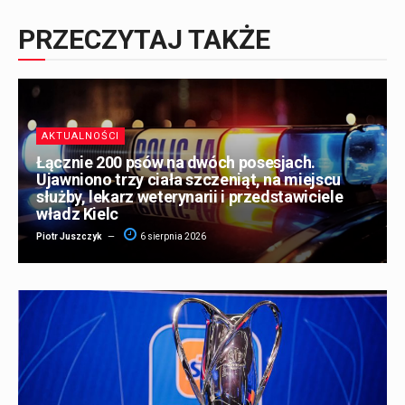
PRZECZYTAJ TAKŻE
AKTUALNOŚCI
Łącznie 200 psów na dwóch posesjach.
Ujawniono trzy ciała szczeniąt, na miejscu
służby, lekarz weterynarii i przedstawiciele
władz Kielc
Piotr Juszczyk
6 sierpnia 2026