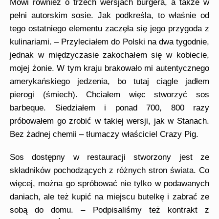
Mówi również o trzech wersjach burgera, a także w
pełni autorskim sosie. Jak podkreśla, to właśnie od
tego ostatniego elementu zaczęła się jego przygoda z
kulinariami.
– Przyleciałem do Polski na dwa tygodnie,
jednak w międzyczasie zakochałem się w kobiecie,
mojej żonie.
W tym kraju brakowało mi autentycznego
amerykańskiego jedzenia, bo tutaj ciągle jadłem
pierogi (śmiech). Chciałem więc stworzyć sos
barbeque. Siedziałem i ponad 700, 800 razy
próbowałem go zrobić w takiej wersji, jak w Stanach.
Bez żadnej chemii – tłumaczy właściciel Crazy Pig.
S
os dostępny w restauracji stworzony jest ze
składników pochodzących z różnych stron świata. Co
więcej, można go spróbować nie tylko w podawanych
daniach, ale też kupić na miejscu butelkę i zabrać ze
sobą do domu.
– Podpisaliśmy też kontrakt z