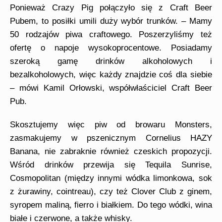
Ponieważ Crazy Pig połączyło się z Craft Beer
Pubem, to posiłki umili duży wybór
trunków
. – Mamy
50 rodzajów piwa craftowego. Poszerzyliśmy też
ofertę o napoje wysokoprocentowe. Posiadamy
szeroką gamę drinków alkoholowych i
bezalkoholowych, więc każdy znajdzie coś dla siebie
– mówi Kamil
Orłowski, współwłaściciel Craft Beer
Pub.
Skosztujemy więc piw od browaru Monsters,
zasmakujemy w pszenicznym Cornelius HAZY
Banana, nie zabraknie również czeskich propozycji.
Wśród drinków przewija się
Tequila Sunrise,
Cosmopolitan (między innymi wódka limonkowa, sok
z żurawiny, cointreau), czy też Clover Club z ginem,
syropem maliną, fierro i białkiem. Do tego wódki, wina
białe i czerwone, a także whisky.