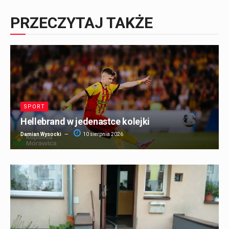
PRZECZYTAJ TAKŻE
SPORT
Hellebrand w jedenastce kolejki
Damian Wysocki
10 sierpnia 2026