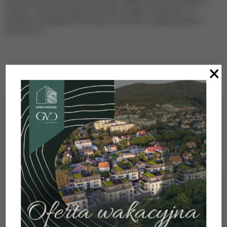
W sobotę w barwach Korony Kielce zadebiutował Konstantinos
Sotiriou. Cypryjczyk zaliczył solidny występ w wygranym 2:0
spotkaniu ze Śląskiem Wrocław. Już wiemy, że będzie jedynym
zimowym
[…]
×