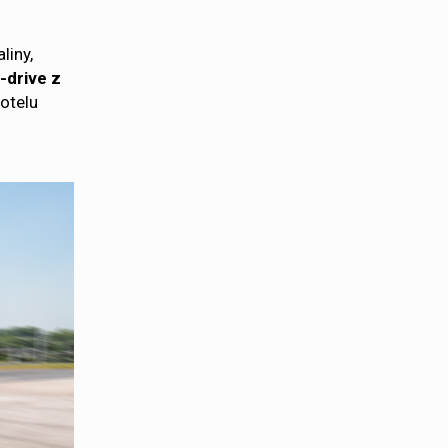
liny,
-drive z
otelu