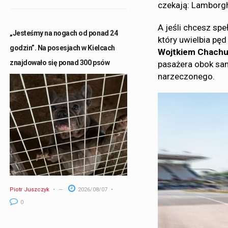
czekają: Lamborghi
A jeśli chcesz spe
„Jesteśmy na nogach od ponad 24
który uwielbia pę
godzin”. Na posesjach w Kielcach
Wojtkiem Chachu
znajdowało się ponad 300 psów
pasażera obok sam
narzeczonego.
Piotr Juszczyk
2026/08/07
0