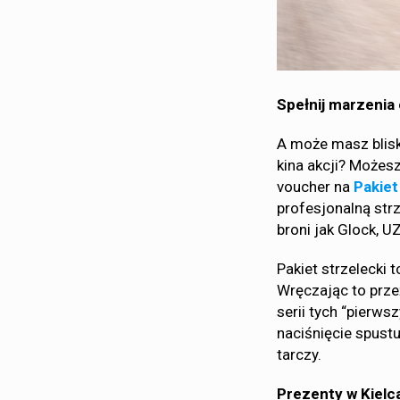
Spełnij marzenia 
A może masz blisk
kina akcji? Możesz
voucher na
Pakiet
profesjonalną strz
broni jak Glock, U
Pakiet strzelecki 
Wręczając to prze
serii tych “pierw
naciśnięcie spustu
tarczy.
Prezenty w Kielc