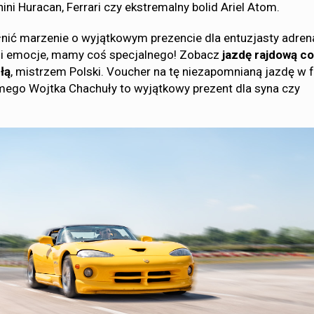
ni Huracan, Ferrari czy ekstremalny bolid Ariel Atom.
łnić marzenie o wyjątkowym prezencie dla entuzjasty adrena
d i emocje, mamy coś specjalnego! Zobacz
jazdę rajdową co
łą
, mistrzem Polski. Voucher na tę niezapomnianą jazdę w f
ego Wojtka Chachuły to wyjątkowy prezent dla syna czy