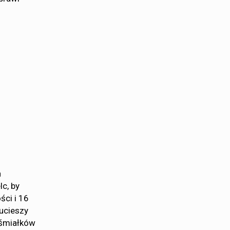
h
c, by
ści i 16
ucieszy
 śmiałków