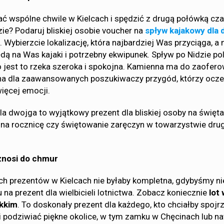
 wspólne chwile w Kielcach i spędzić z drugą połówką cza
ie? Podaruj bliskiej osobie voucher na
spływ kajakowy dla 
. Wybierzcie lokalizację, która najbardziej Was przyciąga, a 
dą na Was kajaki i potrzebny ekwipunek. Spływ po Nidzie p
 jest to rzeka szeroka i spokojna. Kamienna ma do zaofero
dna dla zaawansowanych poszukiwaczy przygód, którzy ocze
więcej emocji.
a dwojga to wyjątkowy prezent dla bliskiej osoby na święta,
na rocznicę czy świętowanie zaręczyn w towarzystwie drug
znosi do chmur
nych prezentów w Kielcach nie byłaby kompletna, gdybyśmy ni
na prezent dla wielbicieli lotnictwa. Zobacz koniecznie
lot 
ekkim
. To doskonały prezent dla każdego, kto chciałby spojr
a i podziwiać piękne okolice, w tym zamku w Chęcinach lub n