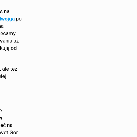
s na
dwojga
po
na
olecamy
wania aż
kują od
 ale też
iej
e
w
zeć na
awet Gór