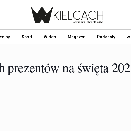
wolny
Sport
Wideo
Magazyn
Podcasty
w
ch prezentów na święta 202