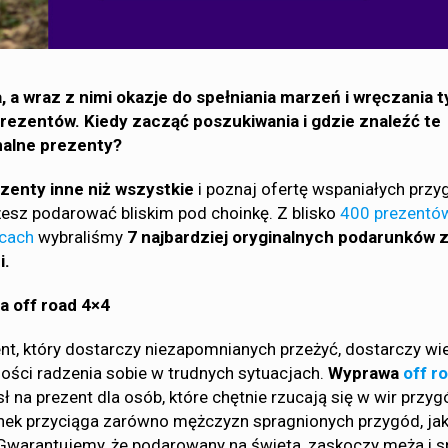
ta, a wraz z nimi okazje do spełniania marzeń i wręczania 
ezentów. Kiedy zacząć poszukiwania i gdzie znaleźć te
inalne prezenty?
zenty inne niż wszystkie
i poznaj ofertę wspaniałych przy
ożesz podarować bliskim pod choinkę. Z blisko
400 prezentó
lcach
wybraliśmy
7 najbardziej oryginalnych podarunków 
i.
a off road 4×4
nt, który dostarczy niezapomnianych przeżyć, dostarczy wie
ości radzenia sobie w trudnych sytuacjach.
Wyprawa
off r
 na prezent dla osób, które chętnie rzucają się w wir przyg
nek przyciąga zarówno mężczyzn spragnionych przygód, jak
Gwarantujemy, że podarowany na święta, zaskoczy męża i s