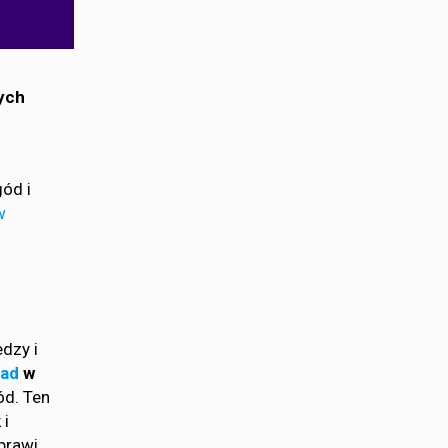
tych
gód i
w
z
dzy i
oad
w
ód. Ten
 i
prawi