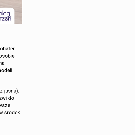
bohater
 osobie
 na
modeli
z jasna).
rzwi do
rwsze
 w środek