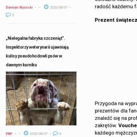
radość każdemu f
Damian Wysocki
2026/08/07
0
Prezent świątecz
„Nielegalna fabryka szczeniąt”.
Inspektorzy weterynarii ujawniają
kulisy pseudohodowli psów w
dawnym kurniku
Przygoda na wypra
prezentów dla fan
znaleźć się na pr
zakrętów.
Voucher
każdego mężczyzn
PAP
2026/08/07
0