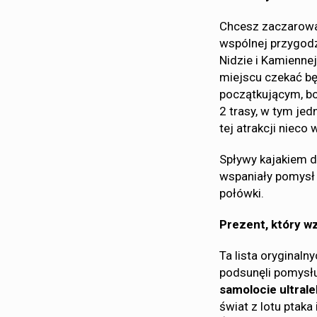
Chcesz zaczarować
wspólnej przygodz
Nidzie i Kamiennej
miejscu czekać bę
początkującym, bo
2 trasy, w tym je
tej atrakcji nieco 
Spływy kajakiem dl
wspaniały pomysł 
połówki.
Prezent, który w
Ta lista oryginal
podsunęli pomysłu 
samolocie ultral
świat z lotu ptak