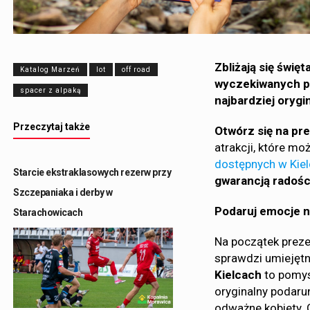
Zbliżają się świę
Katalog Marzeń
lot
off road
wyczekiwanych pr
spacer z alpaką
najbardziej oryg
Przeczytaj także
Otwórz się na pre
atrakcji, które m
dostępnych w Kie
Starcie ekstraklasowych rezerw przy
gwarancją radośc
Szczepaniaka i derby w
Podaruj emocje n
Starachowicach
Na początek preze
sprawdzi umiejętn
Kielcach
to pomysł
oryginalny podaru
odważne kobiety. 