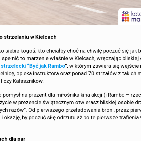
o strzelaniu w Kielcach
o siebie kogoś, kto chciałby choć na chwilę poczuć się jak 
 spełnić to marzenie właśnie w Kielcach, wręczając bliskiej
 strzelecki “Być jak Rambo
”
, w którym zawiera się wejście
elnicę, opieka instruktora oraz ponad 70 strzałów z takich 
ZI czy Kałasznikow.
to pomysł na prezent dla miłośnika kina akcji (i Rambo – rzec
życie w prezencie świątecznym otwierasz bliskiej osobie d
szych razów”. Od pierwszego przeładowania broni, przez pie
 i okazję, by poczuć siłę odrzutu aż po te pierwsze trafienia
ach dla par