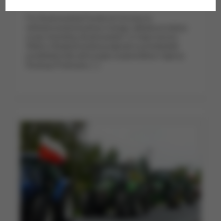
„Buskowianki”
Fot. Buskowianka/Facebook Umowę na
dofinansowanie budowy nowego zakładu produkcji
wody mineralnej „Buskowianka” w miejscowości
Wełecz (Świętokrzyskie) podpisali w poniedziałek
przedstawiciele samorządu województwa i Agencji
Rozwoju Przemysłu.
[…]