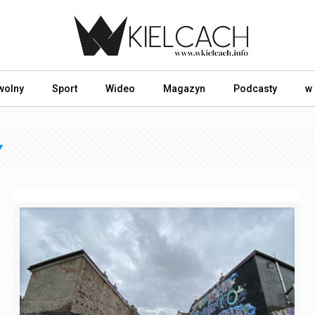
wolny
Sport
Wideo
Magazyn
Podcasty
w