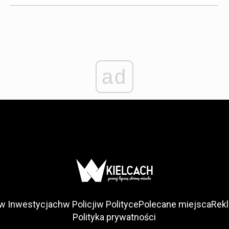
ad
w Inwestycjach
w Policji
w Polityce
Polecane miejsca
Rek
Polityka prywatności