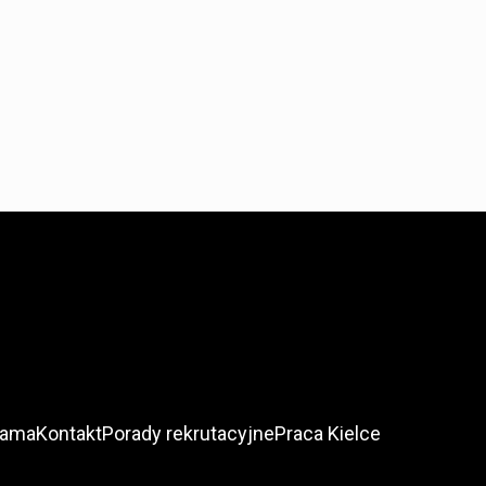
lama
Kontakt
Porady rekrutacyjne
Praca Kielce